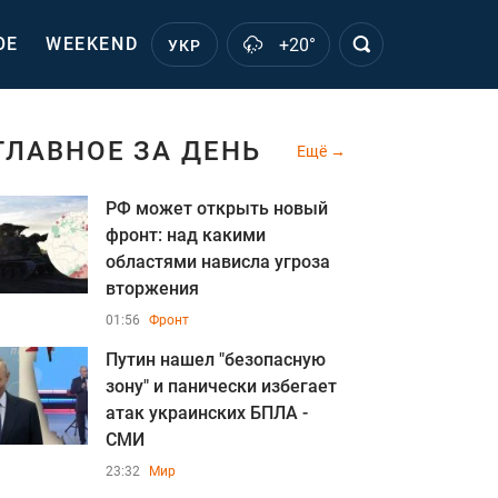
ОЕ
WEEKEND
+20°
УКР
ГЛАВНОЕ ЗА ДЕНЬ
Ещё
РФ может открыть новый
фронт: над какими
областями нависла угроза
вторжения
01:56
Фронт
Путин нашел "безопасную
зону" и панически избегает
атак украинских БПЛА -
СМИ
23:32
Мир