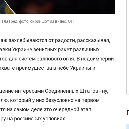
 Главред, фото: скриншот из видео, ОП
аж захлебываются от радости, рассказывая,
вки Украине зенитных ракет различных
тов для систем залпового огня. В недоимперии
ахвате преимущества в небе Украины и
ение интересами Соединенных Штатов - ну,
лю, который у них безусловно на первом
отя на самом деле это очередной этап
у на российских условиях.