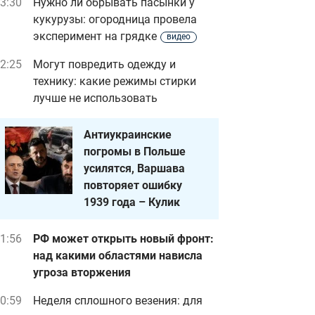
3:30
Нужно ли обрывать пасынки у
кукурузы: огородница провела
эксперимент на грядке
видео
2:25
Могут повредить одежду и
технику: какие режимы стирки
лучше не использовать
Антиукраинские
погромы в Польше
усилятся, Варшава
повторяет ошибку
1939 года – Кулик
1:56
РФ может открыть новый фронт:
над какими областями нависла
угроза вторжения
0:59
Неделя сплошного везения: для