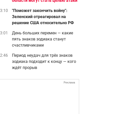
области могут стать целью атаки
3:10
"Поможет закончить войну":
Зеленский отреагировал на
решение США относительно РФ
3:01
День больших перемен — какие
пять знаков зодиака станут
счастливчиками
2:46
Период неудач для трёх знаков
зодиака подходит к концу — кого
ждёт прорыв
Реклама