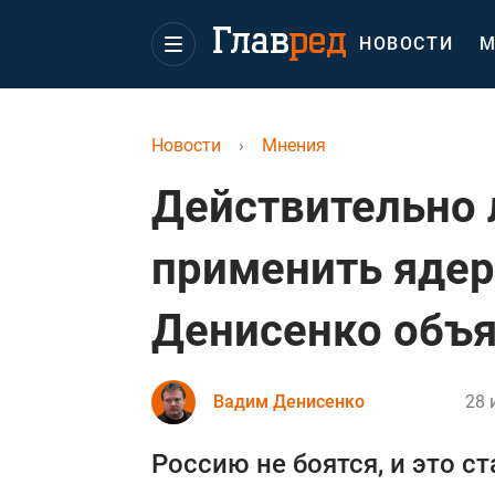
НОВОСТИ
М
Новости
›
Мнения
Действительно 
применить ядер
Денисенко объ
Вадим Денисенко
28 
Россию не боятся, и это 