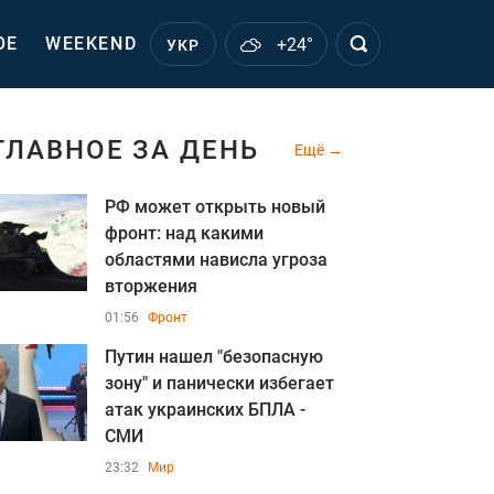
ОЕ
WEEKEND
+24°
УКР
ГЛАВНОЕ ЗА ДЕНЬ
Ещё
РФ может открыть новый
фронт: над какими
областями нависла угроза
вторжения
01:56
Фронт
Путин нашел "безопасную
зону" и панически избегает
атак украинских БПЛА -
СМИ
23:32
Мир