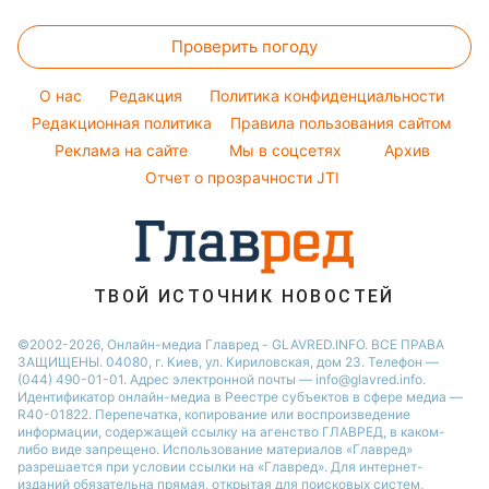
Магнитные бури
Комнатные растения
Настя Каменских
Женские стрижки
Курс валют
Новости Житомира
Погода на сегодня
Проверить погоду
Окрашивание волос
Новости Одессы
Погода на завтра
Красивый маникюр
O нас
Редакция
Политика конфиденциальности
Пылевая буря
Модные ошибки
Редакционная политика
Правила пользования сайтом
Реклама на сайте
Мы в соцсетях
Архив
Новости моды
Отчет о прозрачности JTI
Советы от Андре Тана
ТВОЙ ИСТОЧНИК НОВОСТЕЙ
©2002-2026, Онлайн-медиа Главред - GLAVRED.INFO. ВСЕ ПРАВА
ЗАЩИЩЕНЫ. 04080, г. Киев, ул. Кириловская, дом 23. Телефон —
(044) 490-01-01. Адрес электронной почты — info@glavred.info.
Идентификатор онлайн-медиа в Реестре cубъектов в сфере медиа —
R40-01822.
Перепечатка, копирование или воспроизведение
информации, содержащей ссылку на агенство ГЛАВРЕД, в каком-
либо виде запрещено. Использование материалов «Главред»
разрешается при условии ссылки на «Главред». Для интернет-
изданий обязательна прямая, открытая для поисковых систем,