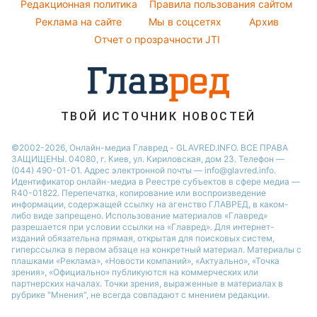
Погода на завтра
Редакционная политика
Правила пользования сайтом
Максим Галкин
Реклама на сайте
Мы в соцсетях
Архив
Пылевая буря
Настя Каменских
Отчет о прозрачности JTI
ТВОЙ ИСТОЧНИК НОВОСТЕЙ
©2002-2026, Онлайн-медиа Главред - GLAVRED.INFO. ВСЕ ПРАВА
ЗАЩИЩЕНЫ. 04080, г. Киев, ул. Кириловская, дом 23. Телефон —
(044) 490-01-01. Адрес электронной почты — info@glavred.info.
Идентификатор онлайн-медиа в Реестре cубъектов в сфере медиа —
R40-01822.
Перепечатка, копирование или воспроизведение
информации, содержащей ссылку на агенство ГЛАВРЕД, в каком-
либо виде запрещено. Использование материалов «Главред»
разрешается при условии ссылки на «Главред». Для интернет-
изданий обязательна прямая, открытая для поисковых систем,
гиперссылка в первом абзаце на конкретный материал. Материалы с
плашками «Реклама», «Новости компаний», «Актуально», «Точка
зрения», «Официально» публикуются на коммерческих или
партнерских началах. Точки зрения, выраженные в материалах в
рубрике "Мнения", не всегда совпадают с мнением редакции.