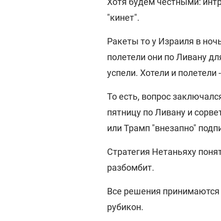
Хотя будем честными: интр
"кинет".
Ракеты то у Израиля в ноч
полетели они по Ливану дл
успели. Хотели и полетели 
То есть, вопрос заключалс
пятницу по Ливану и сорв
или Трамп "внезапно" подп
Стратегия Нетаньяху понят
разбомбит.
Все решения принимаются в
рубикон.