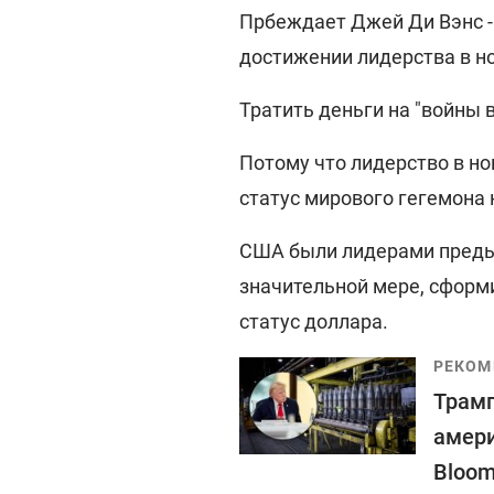
Прбеждает Джей Ди Вэнс -
достижении лидерства в н
Тратить деньги на "войны в
Потому что лидерство в н
статус мирового гегемона 
США были лидерами предыд
значительной мере, сформи
статус доллара.
РЕКОМ
Трамп
амери
Bloom