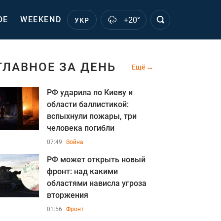
ОЕ
WEEKEND
+20°
УКР
ГЛАВНОЕ ЗА ДЕНЬ
Ещё
РФ ударила по Киеву и
области баллистикой:
вспыхнули пожары, три
человека погибли
07:49
Война
РФ может открыть новый
фронт: над какими
областями нависла угроза
вторжения
01:56
Фронт