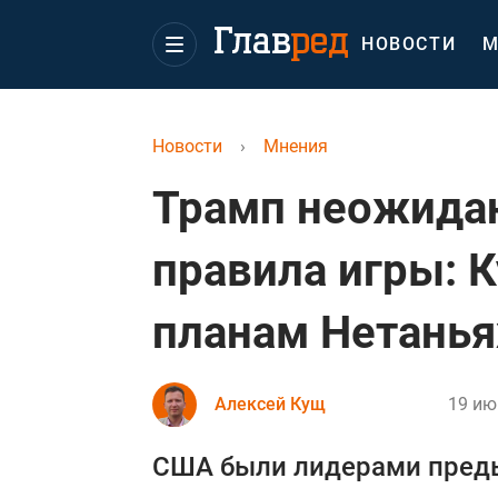
НОВОСТИ
М
Новости
›
Мнения
Трамп неожида
правила игры: К
планам Нетанья
Алексей Кущ
19 ию
США были лидерами преды