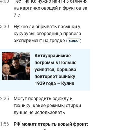
4:00
Тест на IQ: нужно найти 3 отличия
на картинке овощей и фруктов за
7 с
3:30
Нужно ли обрывать пасынки у
кукурузы: огородница провела
эксперимент на грядке
видео
Антиукраинские
погромы в Польше
усилятся, Варшава
повторяет ошибку
1939 года – Кулик
2:25
Могут повредить одежду и
технику: какие режимы стирки
лучше не использовать
1:56
РФ может открыть новый фронт: