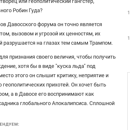
творец или геополитический гангстер,
ного Робин Гуда?
1
ов Давосского форума он точно является
ом, вызовом и угрозой их ценностям, их
1
й разрушается на глазах тем самым Трампом.
для признания своего величия, чтобы получить
ение, хотя бы в виде "куска льда" под
место этого он слышит критику, неприятие и
о геополитических прихотей. Он хочет быть
ом, а в Давосе его воспринимают как
всадника глобального Апокалипсиса. Сплошной
ЕНДУЕМ: