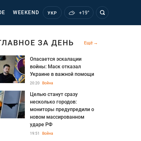
ОЕ
WEEKEND
+19°
УКР
ГЛАВНОЕ ЗА ДЕНЬ
Ещё
Опасается эскалации
войны: Маск отказал
Украине в важной помощи
20:20
Война
Целью станут сразу
несколько городов:
мониторы предупредили о
новом массированном
ударе РФ
19:51
Война