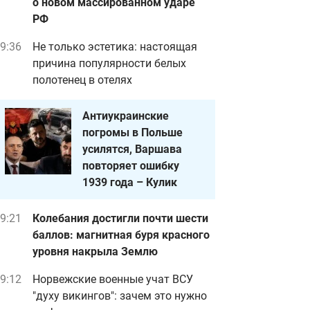
о новом массированном ударе
РФ
9:36
Не только эстетика: настоящая
причина популярности белых
полотенец в отелях
Антиукраинские
погромы в Польше
усилятся, Варшава
повторяет ошибку
1939 года – Кулик
9:21
Колебания достигли почти шести
баллов: магнитная буря красного
уровня накрыла Землю
9:12
Норвежские военные учат ВСУ
"духу викингов": зачем это нужно