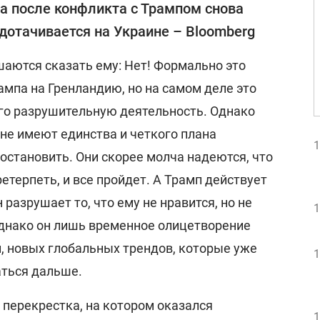
а после конфликта с Трампом снова
дотачивается на Украине – Bloomberg
аются сказать ему: Нет! Формально это
ампа на Гренландию, но на самом деле это
его разрушительную деятельность. Однако
 не имеют единства и четкого плана
1
 остановить. Они скорее молча надеются, что
ретерпеть, и все пройдет. А Трамп действует
 разрушает то, что ему не нравится, но не
1
Однако он лишь временное олицетворение
, новых глобальных трендов, которые уже
1
аться дальше.
перекрестка, на котором оказался
1