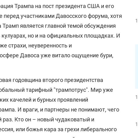
рация Трампа на пост президента США и его
е перед участниками Давосского форума, хотя
1
а Трамп является главной темой обсуждения
в кулуарах, но и на официальных площадках. И
 же страхи, неуверенность и
мосфере Давоса уже витало ощущение бури,
ервая годовщина второго президентства
обальный тарифный "трампотрус". Мир уже
1
ких качелей и бурных проявлений
мпа. И враги, и партнеры не понимают, чего
 раз. Кто он – новый чудаковатый и
1
ссия, или божья кара за грехи либерального