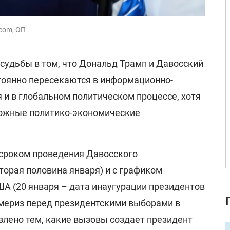
.com, ОП
судьбы в том, что Дональд Трамп и Давосский
тоянно пересекаются в информационно-
 и в глобальном политическом процессе, хотя
ожные политико-экономические
 сроком проведения Давосского
торая половина января) и с графиком
ША (20 января – дата инаугурации президентов
мериз перед президентскими выборами в
овлено тем, какие вызовы создает президент