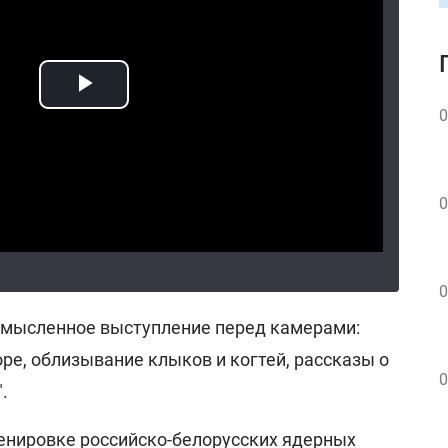
0
0
0
ссмысленное выступление перед камерами:
ре, облизывание клыков и когтей, рассказы о
0
.
ренировке российско-белорусских ядерных