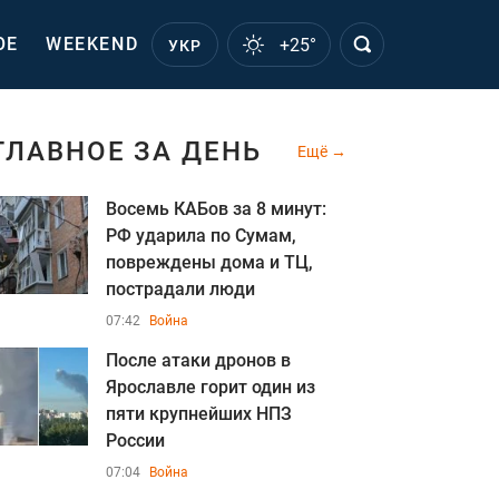
ОЕ
WEEKEND
+25°
УКР
ГЛАВНОЕ ЗА ДЕНЬ
Ещё
Восемь КАБов за 8 минут:
РФ ударила по Сумам,
повреждены дома и ТЦ,
пострадали люди
07:42
Война
После атаки дронов в
Ярославле горит один из
пяти крупнейших НПЗ
России
07:04
Война