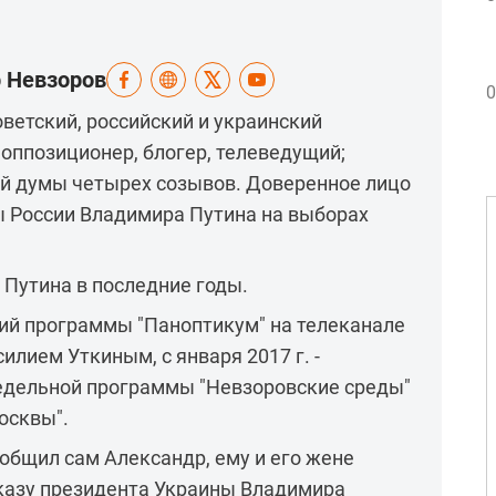
р Невзоров
0
оветский, российский и украинский
оппозиционер, блогер, телеведущий;
ой думы четырех созывов. Доверенное лицо
ы России Владимира Путина на выборах
 Путина в последние годы.
ущий программы "Паноптикум" на телеканале
илием Уткиным, с января 2017 г. -
едельной программы "Невзоровские среды"
осквы".
ообщил сам Александр, ему и его жене
указу президента Украины Владимира