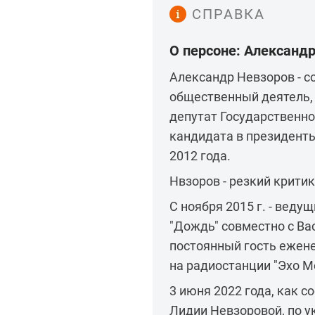
СПРАВКА
О персоне: Александ
Александр Невзоров - с
общественный деятель, 
депутат Государственн
кандидата в президент
2012 года.
Нвзоров - резкий критик
С ноября 2015 г. - вед
"Дождь" совместно с Вас
постоянный гость ежен
на радиостанции "Эхо М
3 июня 2022 года, как с
Лидии Невзоровой, по 