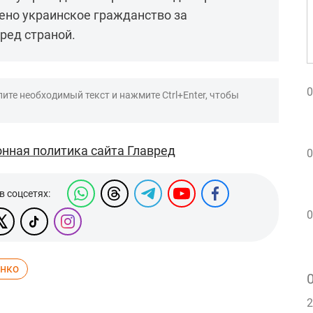
ено украинское гражданство за
ред страной.
0
ите необходимый текст и нажмите Ctrl+Enter, чтобы
нная политика сайта Главред
0
в соцсетях:
0
енко
2