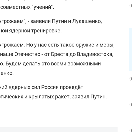
0
 совместных "учений".
грожаем", - заявили Путин и Лукашенко,
ной ядерной тренировке.
грожаем. Но у нас есть такое оружие и меры,
аше Отечество - от Бреста до Владивостока,
о. Будем делать это всеми возможными
шенко.
0
ний ядерных сил Россия проведёт
тических и крылатых ракет, заявил Путин.
0
0