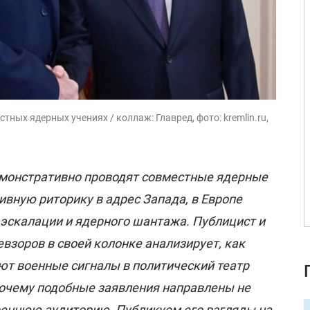
тных ядерных учениях / коллаж: Главред, фото: kremlin.ru,
емонстративно проводят совместные ядерные
ивную риторику в адрес Запада, в Европе
 эскалации и ядерного шантажа. Публицист и
взоров в своей колонке анализирует, как
т военные сигналы в политический театр
 почему подобные заявления направлены не
треннюю аудиторию. Публикуем его взгляды на