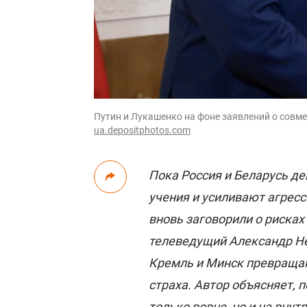
Путин и Лукашенко на фоне заявлений о совмес
ua.depositphotos.com
Пока Россия и Беларусь д
учения и усиливают агресс
вновь заговорили о рисках
телеведущий Александр Не
Кремль и Минск превращаю
страха. Автор объясняет,
только вовне, но и на вну