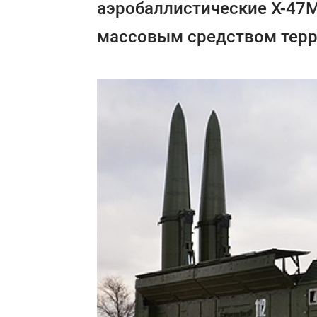
аэробаллистические Х-47М
массовым средством терр