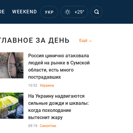
ОЕ
WEEKEND
+29°
УКР
ГЛАВНОЕ ЗА ДЕНЬ
Ещё
Россия цинично атаковала
людей на рынке в Сумской
области, есть много
пострадавших
10:52
Украина
На Украину надвигаются
сильные дожди и шквалы:
когда похолодание
вытеснит жару
09:19
Синоптик