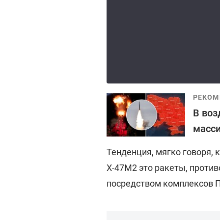
РЕКОМ
В воз
масс
Тенденция, мягко говоря, к
Х-47М2 это ракеты, проти
посредством комплексов П