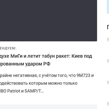
1
ЕНДУЕМ:
духе МиГи и летит табун ракет: Киев под
1
ированным ударом РФ
райне негативная, с учётом того, что 9М723 и
1
водействовать которым можно только
ВО Patriot и SAMP/T…
1