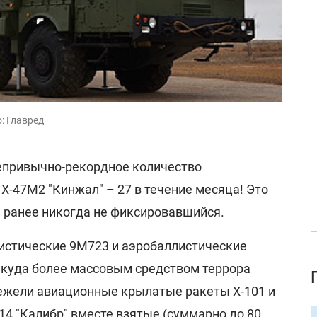
: Главред
епривычно-рекордное количество
Х-47М2 "Кинжал" – 27 в течение месяца! Это
, ранее никогда не фиксировавшийся.
истические 9М723 и аэробаллистические
 куда более массовым средством террора
 нежели авиационные крылатые ракеты Х-101 и
4 "Калибр" вместе взятые (суммарно до 80