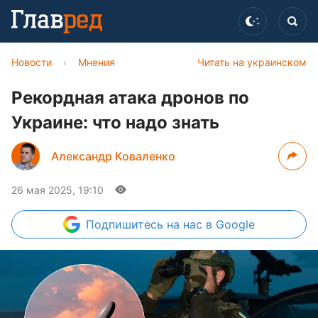
Новости
›
Мнения
Читать на украинском
Рекордная атака дронов по
Украине: что надо знать
Александр Коваленко
26 мая 2025, 19:10
Подпишитесь
на нас в Google