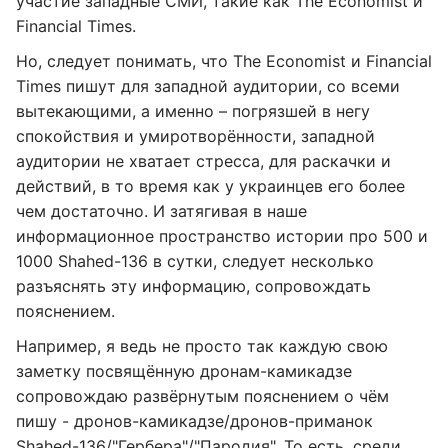
участие западные СМИ, такие как The Economist и
Financial Times.
Но, следует понимать, что The Economist и Financial
Times пишут для западной аудитории, со всеми
вытекающими, а именно – погрязшей в негу
спокойствия и умиротворённости, западной
аудитории не хватает стресса, для раскачки и
действий, в то время как у украинцев его более
чем достаточно. И затягивая в наше
информационное пространство истории про 500 и
1000 Shahed-136 в сутки, следует несколько
разъяснять эту информацию, сопровождать
пояснением.
Например, я ведь не просто так каждую свою
заметку посвящённую дронам-камикадзе
сопровождаю развёрнутым пояснением о чём
пишу - дронов-камикадзе/дронов-приманок
Shahed-136/"Гербера"/"Пародия". То есть, среди