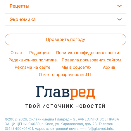
Все о сале
Виталий Козловский
Новости Одессы
Головоломки
Советы от Андре Тана
Рецепты
Уборка
Потап
Новости Ровно
Тесты по картинке
Женские стрижки
Закуски
Авто
Экономика
София Ротару
Новости Запорожья
Оптические иллюзии
Окрашивание волос
Салаты
Стирка
Ольга Сумская
Новости Львова
Цены на продукты
Народные приметы
Простые блюда
Филипп Киркоров
Проверить погоду
Денежная помощь
Все о шоу-бизнесе
Легкие десерты
Елена Зеленская
Тарифы
O нас
Редакция
Политика конфиденциальности
Напитки
Ани Лорак
Курс валют
Редакционная политика
Правила пользования сайтом
Праздничное меню
Реклама на сайте
Мы в соцсетях
Архив
Отчет о прозрачности JTI
ТВОЙ ИСТОЧНИК НОВОСТЕЙ
©2002-2026, Онлайн-медиа Главред - GLAVRED.INFO. ВСЕ ПРАВА
ЗАЩИЩЕНЫ. 04080, г. Киев, ул. Кириловская, дом 23. Телефон —
(044) 490-01-01. Адрес электронной почты — info@glavred.info.