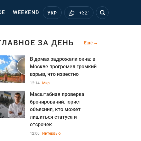
ОЕ
WEEKEND
+32°
УКР
ГЛАВНОЕ ЗА ДЕНЬ
Ещё
В домах задрожали окна: в
Москве прогремел громкий
взрыв, что известно
12:14
Мир
Масштабная проверка
бронирований: юрист
объяснил, кто может
лишиться статуса и
отсрочек
12:00
Интервью