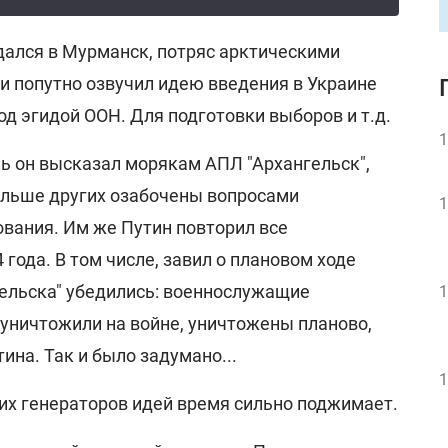
ался в Мурманск, потряс арктическими
и попутно озвучил идею введения в Украине
од эгидой ООН. Для подготовки выборов и т.д.
1
ь он высказал морякам АПЛ "Архангельск",
больше других озабочены вопросами
1
вания. Им же Путин повторил все
 года. В том числе, завил о плановом ходе
гельска" убедились: военнослужащие
1
 уничтожили на войне, уничтожены планово,
тина. Так и было задумано...
1
угих генераторов идей время сильно поджимает.