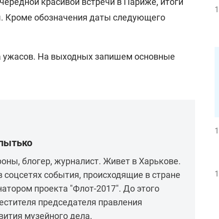
очередной красивой встречи в Париже, итоги
1
ы. Кроме обозначения даты следующего
а ужасов. На выходных запишем основные
1
опытько
оны, блогер, журналист. Живет в Харькове.
1
 соцсетях события, происходящие в стране
натором проекта "Флот-2017". До этого
естителя председателя правления
вития музейного дела.