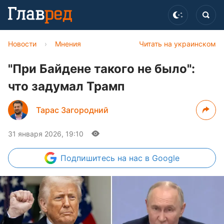
Новости
›
Мнения
Читать на украинском
"При Байдене такого не было":
что задумал Трамп
Тарас Загородний
31 января 2026, 19:10
Подпишитесь
на нас в Google