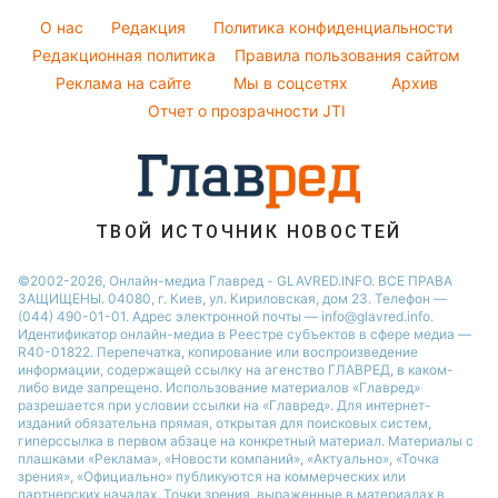
Погода на завтра
Красивый маникюр
O нас
Редакция
Политика конфиденциальности
Пылевая буря
Модные ошибки
Редакционная политика
Правила пользования сайтом
Реклама на сайте
Мы в соцсетях
Архив
Новости моды
Отчет о прозрачности JTI
Советы от Андре Тана
ТВОЙ ИСТОЧНИК НОВОСТЕЙ
©2002-2026, Онлайн-медиа Главред - GLAVRED.INFO. ВСЕ ПРАВА
ЗАЩИЩЕНЫ. 04080, г. Киев, ул. Кириловская, дом 23. Телефон —
(044) 490-01-01. Адрес электронной почты — info@glavred.info.
Идентификатор онлайн-медиа в Реестре cубъектов в сфере медиа —
R40-01822.
Перепечатка, копирование или воспроизведение
информации, содержащей ссылку на агенство ГЛАВРЕД, в каком-
либо виде запрещено. Использование материалов «Главред»
разрешается при условии ссылки на «Главред». Для интернет-
изданий обязательна прямая, открытая для поисковых систем,
гиперссылка в первом абзаце на конкретный материал. Материалы с
плашками «Реклама», «Новости компаний», «Актуально», «Точка
зрения», «Официально» публикуются на коммерческих или
партнерских началах. Точки зрения, выраженные в материалах в