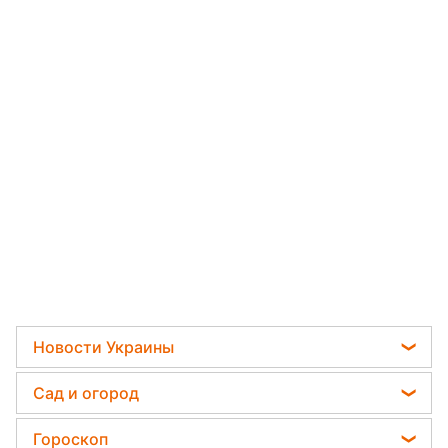
Новости Украины
Мобилизация
Сад и огород
Политика
Садовод назвал самое эффективное средство
Гороскоп