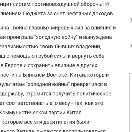
ицит систем противовоздушной обороны. И
олнением бюджета за счет нефтяных доходов.
0
ойна - война главных мировых сил за влияние и
рая проиграла "холодную войну" и вынуждена
0
независимостью своих бывших владений,
нш с помощью грубой силы и вернуть себе
 Европе и сохранить влияние в других
тности на Ближнем Востоке. Китай, который
зультатам "холодной войны" превратился в
державу, стремится получить политическое
т соответствовать его весу - так, как это
 Коммунистической партии Китая.
которые все эти десятилетия были
вного Запада, пытаются воспользоваться