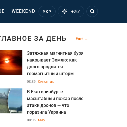
ОЕ
WEEKEND
+26°
УКР
ГЛАВНОЕ ЗА ДЕНЬ
Ещё
Затяжная магнитная буря
накрывает Землю: как
долго продлится
геомагнитный шторм
08:39
Синоптик
В Екатеринбурге
масштабный пожар после
атаки дронов — что
поразила Украина
08:06
Мир