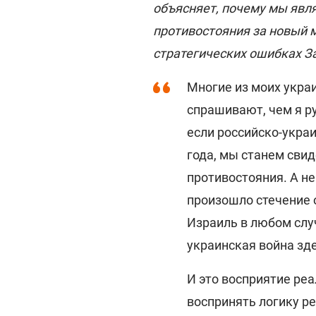
объясняет, почему мы явл
противостояния за новый м
стратегических ошибках За
Многие из моих украи
спрашивают, чем я р
если российско-украи
года, мы станем свид
противостояния. А не
произошло стечение 
Израиль в любом случ
украинская война зде
И это восприятие реа
воспринять логику ре