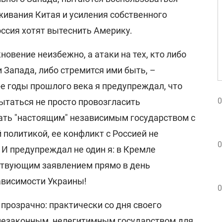
живания Китая и усиления собственного
оссия хотят вытеснить Америку.
кновение неизбежно, а атаки на тех, кто либо
 Запада, либо стремится ими быть, –
-е годы прошлого века я предупреждал, что
0
ытаться не просто провозгласить
тать "настоящим" независимым государством с
политикой, ее конфликт с Россией не
0
 И предупреждал не один я: в Кремле
ствующим заявлением прямо в день
ависимости Украины!
0
прозрачно: практически со дня своего
незаконным, нелегитимным государством для