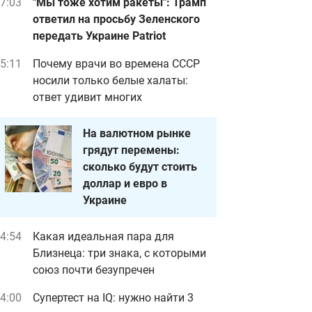
7:03
"Мы тоже хотим ракеты": Трамп
ответил на просьбу Зеленского
передать Украине Patriot
5:11
Почему врачи во времена СССР
носили только белые халаты:
ответ удивит многих
На валютном рынке
грядут перемены:
сколько будут стоить
доллар и евро в
Украине
4:54
Какая идеальная пара для
Близнеца: три знака, с которыми
союз почти безупречен
4:00
Супертест на IQ: нужно найти 3