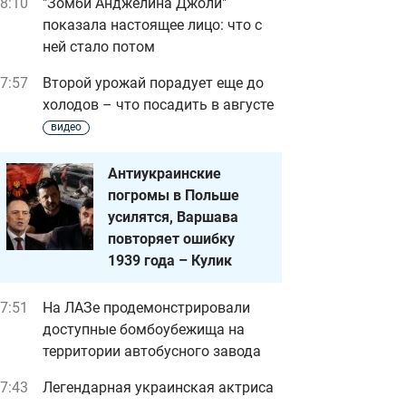
8:10
"Зомби Анджелина Джоли"
показала настоящее лицо: что с
ней стало потом
7:57
Второй урожай порадует еще до
холодов – что посадить в августе
видео
Антиукраинские
погромы в Польше
усилятся, Варшава
повторяет ошибку
1939 года – Кулик
7:51
На ЛАЗе продемонстрировали
доступные бомбоубежища на
территории автобусного завода
7:43
Легендарная украинская актриса