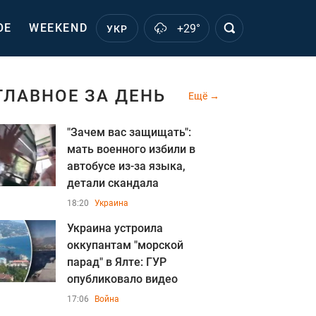
ОЕ
WEEKEND
+29°
УКР
ГЛАВНОЕ ЗА ДЕНЬ
Ещё
"Зачем вас защищать":
мать военного избили в
автобусе из-за языка,
детали скандала
18:20
Украина
Украина устроила
оккупантам "морской
парад" в Ялте: ГУР
опубликовало видео
17:06
Война