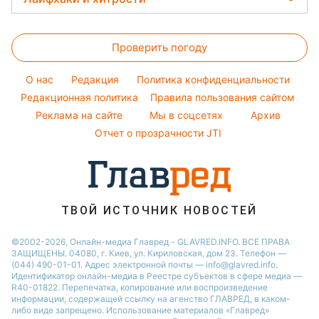
Оптические иллюзии
Настя Каменских
Новости Полтавы
Магнитные бури
Напитки
Все о сале
Народные приметы
Виталий Козловский
Новости Сум
Погода на сегодня
Праздничное меню
Проверить погоду
Уборка
Все о шоу-бизнесе
Потап
Новости Черкассы
Погода на завтра
Стирка
София Ротару
O нас
Редакция
Политика конфиденциальности
Пылевая буря
Авто
Редакционная политика
Правила пользования сайтом
Ольга Сумская
Реклама на сайте
Мы в соцсетях
Архив
Комнатные растения
Филипп Киркоров
Отчет о прозрачности JTI
ТВОЙ ИСТОЧНИК НОВОСТЕЙ
©2002-2026, Онлайн-медиа Главред - GLAVRED.INFO. ВСЕ ПРАВА
ЗАЩИЩЕНЫ. 04080, г. Киев, ул. Кириловская, дом 23. Телефон —
(044) 490-01-01. Адрес электронной почты — info@glavred.info.
Идентификатор онлайн-медиа в Реестре cубъектов в сфере медиа —
R40-01822.
Перепечатка, копирование или воспроизведение
информации, содержащей ссылку на агенство ГЛАВРЕД, в каком-
либо виде запрещено. Использование материалов «Главред»