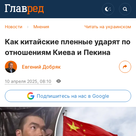
Новости
›
Мнения
Читать на украинском
Как китайские пленные ударят по
отношениям Киева и Пекина
Евгений Добряк
10 апреля 2025, 08:10
Подпишитесь
на нас в Google