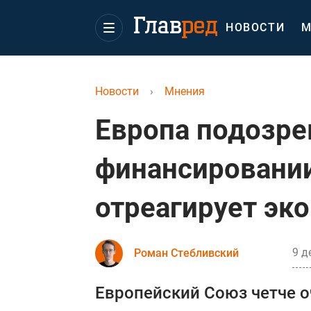
НОВОСТИ
М
Новости
›
Мнения
Европа подозре
финансировании
отреагирует эк
9 д
Роман Стебливский
Европейский Союз четче 