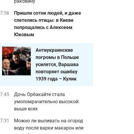
раковину
7:56
Пришли сотни людей, и даже
слетелись птицы: в Киеве
попрощались с Алексеем
Юковым
Антиукраинские
погромы в Польше
усилятся, Варшава
повторяет ошибку
1939 года – Кулик
7:45
Дочь Орбакайте стала
умопомрачительно высокой:
выше всех
7:31
Можно ли выливать на огород
воду после варки макарон или