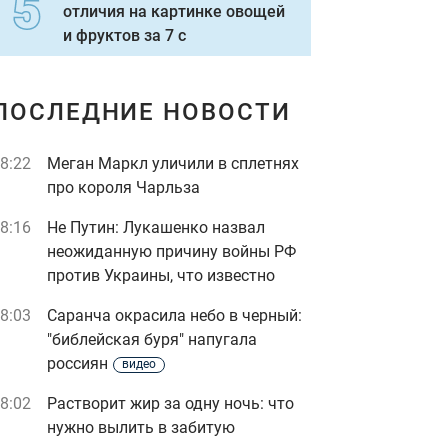
отличия на картинке овощей
и фруктов за 7 с
ПОСЛЕДНИЕ НОВОСТИ
8:22
Меган Маркл уличили в сплетнях
про короля Чарльза
8:16
Не Путин: Лукашенко назвал
неожиданную причину войны РФ
против Украины, что известно
8:03
Саранча окрасила небо в черный:
"библейская буря" напугала
россиян
видео
8:02
Растворит жир за одну ночь: что
нужно вылить в забитую