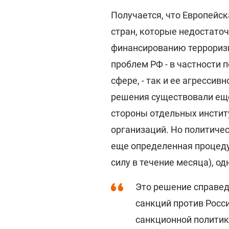
Получается, что Европейс
стран, которые недостато
финансированию терроризм
проблем РФ - в частности 
сфере, - так и ее агресси
решения существовали еще 
стороны отдельных инстит
организаций. Но политичес
еще определенная процеду
силу в течение месяца), о
Это решение справе
санкций против Росс
санкционной политик