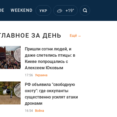
ОЕ
WEEKEND
+19°
УКР
ГЛАВНОЕ ЗА ДЕНЬ
Ещё
Пришли сотни людей, и
даже слетелись птицы: в
Киеве попрощались с
Алексеем Юковым
17:56
Украина
РФ объявила "свободную
охоту": где оккупанты
существенно усилят атаки
дронами
16:54
Война