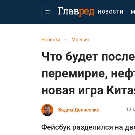
НОВОСТИ
М
Новости
›
Мнения
Что будет после
перемирие, неф
новая игра Кита
13 
Вадим Денисенко
Фейсбук разделился на две