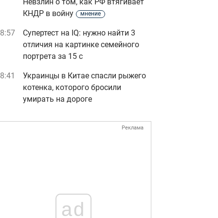
Невзлин о том, как РФ втягивает
КНДР в войну
мнение
8:57
Супертест на IQ: нужно найти 3
отличия на картинке семейного
портрета за 15 с
8:41
Украинцы в Китае спасли рыжего
котенка, которого бросили
умирать на дороге
Реклама
ad