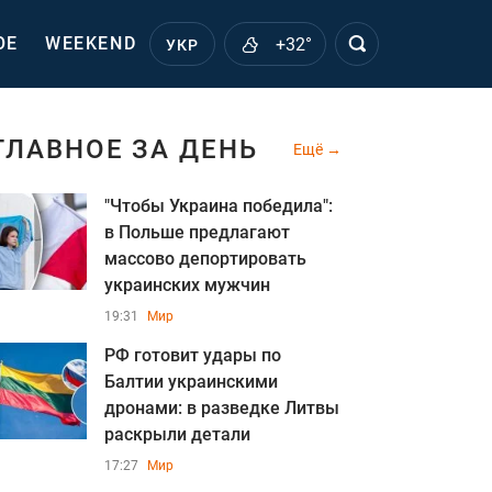
ОЕ
WEEKEND
+32°
УКР
ГЛАВНОЕ ЗА ДЕНЬ
Ещё
"Чтобы Украина победила":
в Польше предлагают
массово депортировать
украинских мужчин
19:31
Мир
РФ готовит удары по
Балтии украинскими
дронами: в разведке Литвы
раскрыли детали
17:27
Мир