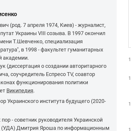
исенко
ч (род. 7 апреля 1974, Киев) - журналист,
утат Украины VIII созыва. В 1997 окончил
имени Т.Шевченко, специализация
ратура", в 1998 - факультет гуманитарных
й академии.
1
ук (диссертация о создании авторитарного
ча, соучредитель Еспресо TV, соавтор
1
аконах функционирования политики
шет
Википедия
.
р Украинского института будущего (2020-
1
х пор - советник руководителя Украинской
 (УДА) Дмитрия Яроша по информационным
1