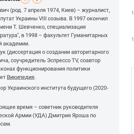
ч (род. 7 апреля 1974, Киев) – журналист,
1
утат Украины VIII созыва. В 1997 окончил
мени Т. Шевченко, специализация
ратура", в 1998 – факультет Гуманитарных
1
й академии.
ук (диссертация о создании авторитарного
ча, соучредитель Эспрессо TV, соавтор
аконах функционирования политики
шет
Википедия
.
р Украинского института будущего (2020-
тоящее время – советник руководителя
еской Армии (УДА) Дмитрия Яроша по
сам.