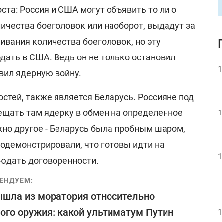
оста: Россия и США могут объявить то ли о
ичества боеголовок или наоборот, выдадут за
щивания количества боеголовок, но эту
дать в США. Ведь он не только остановил
1
овил ядерную войну.
остей, также является Беларусь. Россияне под
щать там ядерку в обмен на определенное
1
жно другое - Беларусь была пробным шаром,
родемонстрировали, что готовы идти на
1
юдать договоренности.
ЕНДУЕМ:
шла из моратория относительно
ого оружия: какой ультиматум Путин
1