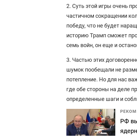
2. Суть этой игры очень пр
частичном сокращении кол
победу, что не будет нара
историю Трамп сможет про
семь войн, он еще и остан
3. Частью этих договоренн
шумок пообещали не разме
потепление. Но для нас ва
где обе стороны на деле п
определенные шаги и собл
РЕКОМ
РФ вы
ядерн