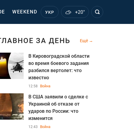
ОЕ
WEEKEND
+20°
УКР
ГЛАВНОЕ ЗА ДЕНЬ
Ещё
В Кировоградской области
во время боевого задания
разбился вертолет: что
известно
12:58
Война
В США заявили о сделке с
Украиной об отказе от
ударов по России: что
изменится
12:43
Война