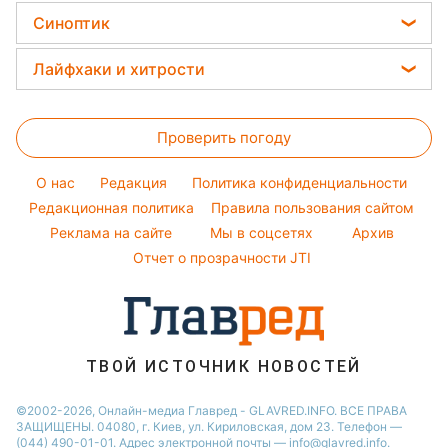
Салаты
Новости Житомира
Головоломки
Красивый маникюр
Синоптик
Виталий Козловский
Простые блюда
Новости Одессы
Тесты по картинке
Модные ошибки
Потап
Прогноз погоды
Легкие десерты
Лайфхаки и хитрости
Новости Харькова
Оптические иллюзии
Новости моды
София Ротару
Магнитные бури
Напитки
Новости Полтавы
Все о сале
Народные приметы
Ольга Сумская
Погода на сегодня
Праздничное меню
Новости Сум
Проверить погоду
Стирка
Все о шоу-бизнесе
Филипп Киркоров
Погода на завтра
Новости Черкассы
Уборка
O нас
Редакция
Политика конфиденциальности
Пылевая буря
Новости Ровно
Комнатные растения
Редакционная политика
Правила пользования сайтом
Реклама на сайте
Мы в соцсетях
Архив
Авто
Отчет о прозрачности JTI
ТВОЙ ИСТОЧНИК НОВОСТЕЙ
©2002-2026, Онлайн-медиа Главред - GLAVRED.INFO. ВСЕ ПРАВА
ЗАЩИЩЕНЫ. 04080, г. Киев, ул. Кириловская, дом 23. Телефон —
(044) 490-01-01. Адрес электронной почты — info@glavred.info.