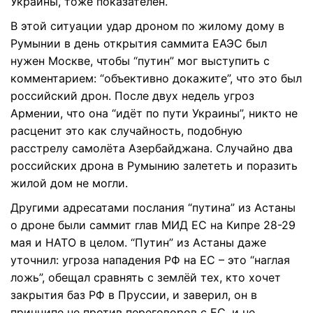
Украины, тоже показателен.
В этой ситуации удар дроном по жилому дому в
Румынии в день открытия саммита ЕАЭС был
нужен Москве, чтобы “путин” мог выступить с
комментарием: “объективно докажите”, что это был
российский дрон. После двух недель угроз
Армении, что она “идёт по пути Украины”, никто не
расценит это как случайность, подобную
расстрелу самолёта Азербайджана. Случайно два
российских дрона в Румынию залететь и поразить
жилой дом не могли.
Другими адресатами послания “путина” из Астаны
о дроне были саммит глав МИД ЕС на Кипре 28-29
мая и НАТО в целом. “Путин” из Астаны даже
уточнил: угроза нападения РФ на ЕС – это “наглая
ложь”, обещал сравнять с землёй тех, кто хочет
закрытия баз РФ в Пруссии, и заверил, он в
принципе не против переговоров с ЕС, и не