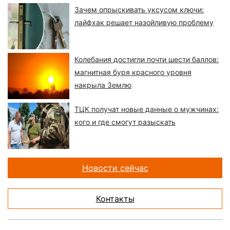
Зачем опрыскивать уксусом ключи:
лайфхак решает назойливую проблему
Колебания достигли почти шести баллов:
магнитная буря красного уровня
накрыла Землю
ТЦК получат новые данные о мужчинах:
кого и где смогут разыскать
Новости сейчас
Контакты