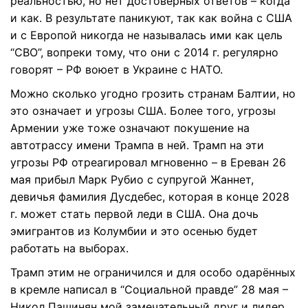
реальностью, но нет достоверных ответов – когда
и как. В результате паникуют, так как война с США
и с Европой никогда не называлась ими как цель
“СВО”, вопреки тому, что они с 2014 г. регулярно
говорят – РФ воюет в Украине с НАТО.
Можно сколько угодно грозить странам Балтии, но
это означает и угрозы США. Более того, угрозы
Армении уже тоже означают покушение на
автотрассу имени Трампа в ней. Трамп на эти
угрозы РФ отреагировал мгновенно – в Ереван 26
мая прибыл Марк Рубио с супругой Жаннет,
девичья фамилия Дусдебес, которая в конце 2028
г. может стать первой леди в США. Она дочь
эмигрантов из Колумбии и это осенью будет
работать на выборах.
Трамп этим не ограничился и для особо одарённых
в кремле написал в “Социальной правде” 28 мая –
Никол Пашинян мой замечательный друг и лидер,