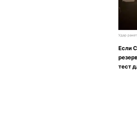
Удар ракет
Если С
резер
тест д