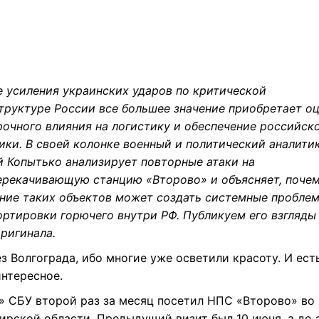
е усиления украинских ударов по критической
труктуре России все большее значение приобретает оц
рочного влияния на логистику и обеспечение российск
ики. В своей колонке военный и политический аналити
й Копытько анализирует повторные атаки на
ерекачивающую станцию ​​«Второво» и объясняет, поче
ние таких объектов может создать системные пробле
ортировки горючего внутри РФ. Публикуем его взгляды
ригинала.
з Волгограда, ибо многие уже осветили красоту. И ест
интересное.
» СБУ второй раз за месяц посетил НПС «Второво» во
ирской области. Предыдущий визит был 10 июня, а до 