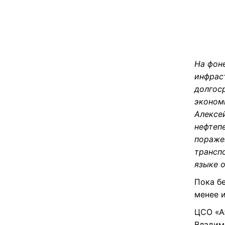
На фон
инфрас
долгос
эконом
Алексе
нефтеп
пораже
трансп
языке о
Пока бе
менее 
ЦСО «А
Владим