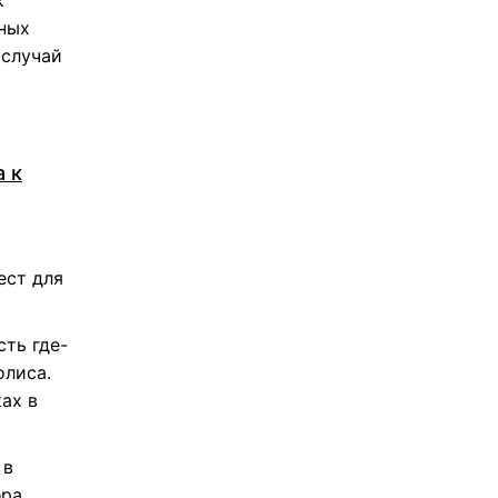
к
бных
 случай
 к
ест для
ть где-
олиса.
ах в
 в
бра