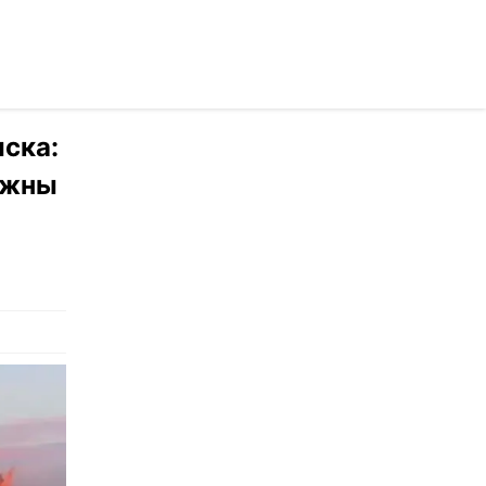
раинском
иска:
ажны