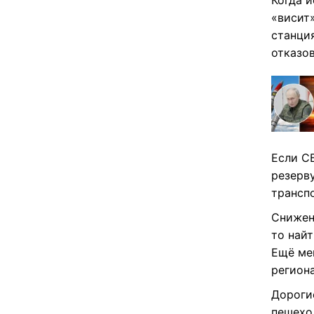
Когда и
«висит
станция
отказов
Если С
резерв
трансп
Снижен
то най
Ещё мен
региона
Дороги
пешехо