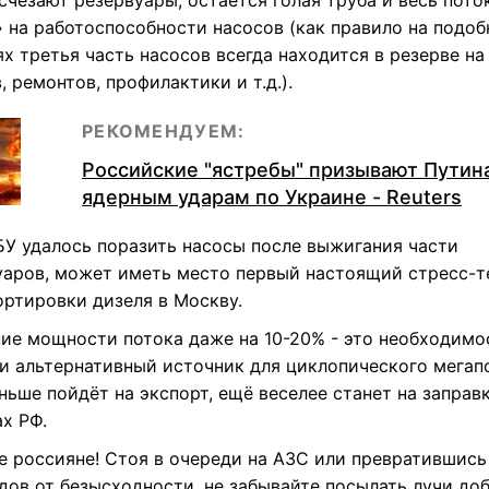
счезают резервуары, остаётся голая труба и весь пото
» на работоспособности насосов (как правило на подо
х третья часть насосов всегда находится в резерве на
, ремонтов, профилактики и т.д.).
РЕКОМЕНДУЕМ:
Российские "ястребы" призывают Путина
ядерным ударам по Украине - Reuters
БУ удалось поразить насосы после выжигания части
уаров, может иметь место первый настоящий стресс-т
ортировки дизеля в Москву.
ие мощности потока даже на 10-20% - это необходимос
ти альтернативный источник для циклопического мегап
ьше пойдёт на экспорт, ещё веселее станет на заправк
х РФ.
е россияне! Стоя в очереди на АЗС или превратившись
дов от безысходности, не забывайте посылать лучи до