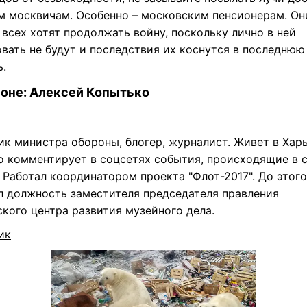
м москвичам. Особенно – московским пенсионерам. Он
всех хотят продолжать войну, поскольку лично в ней
овать не будут и последствия их коснутся в последнюю
ь.
соне: Алексей Копытько
ик министра обороны, блогер, журналист. Живет в Харь
о комментирует в соцсетях события, происходящие в 
 Работал координатором проекта "Флот-2017". До этого
л должность заместителя председателя правления
кого центра развития музейного дела.
ик