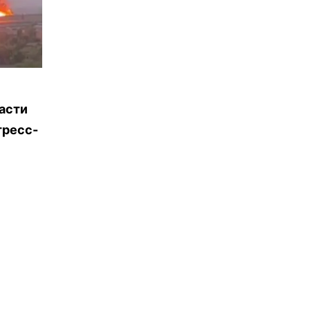
асти
тресс-