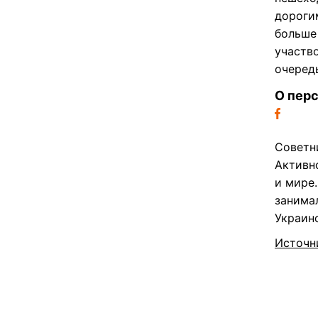
дороги
больше 
участв
очеред
О пер
Советн
Активн
и мире.
занима
Украинс
Источн