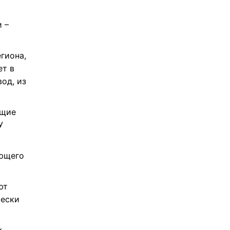
 –
егиона,
ет в
од, из
ущие
У
ующего
ют
чески