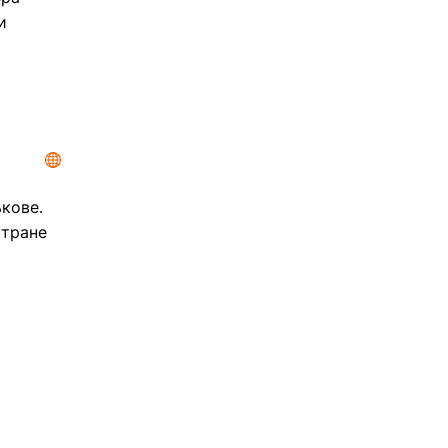
и
кове.
стране