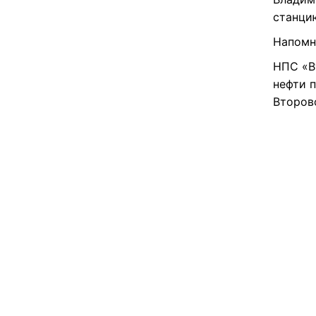
станци
Напомн
НПС «В
нефти 
Второв