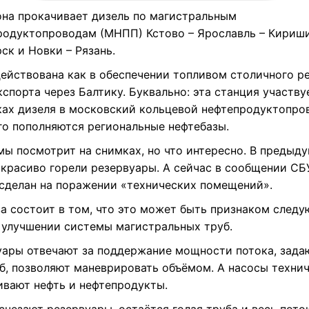
она прокачивает дизель по магистральным
родуктопроводам (МНПП) Кстово – Ярославль – Кириши
ск и Новки – Рязань.
адействована как в обеспечении топливом столичного р
кспорта через Балтику. Буквально: эта станция участву
ках дизеля в московский кольцевой нефтепродуктопров
го пополняются региональные нефтебазы.
мы посмотрит на снимках, но что интересно. В предыд
 красиво горели резервуары. А сейчас в сообщении СБ
 сделан на поражении «технических помещений».
за состоит в том, что это может быть признаком след
в улучшении системы магистральных труб.
уары отвечают за поддержание мощности потока, зада
б, позволяют маневрировать объёмом. А насосы техни
ивают нефть и нефтепродукты.