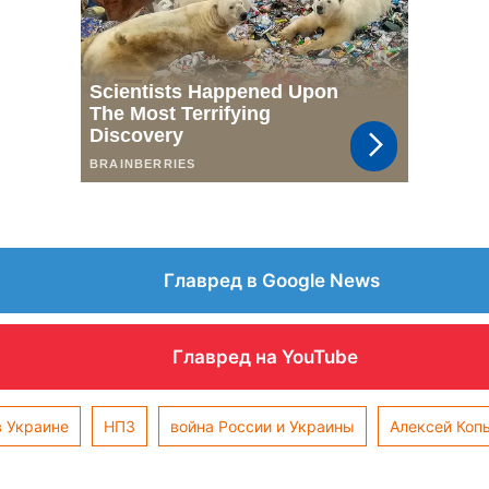
Главред в Google News
Главред на YouTube
в Украине
НПЗ
война России и Украины
Алексей Коп