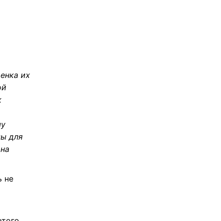
енка их
ой
к
му
мы для
 на
ь не
этого