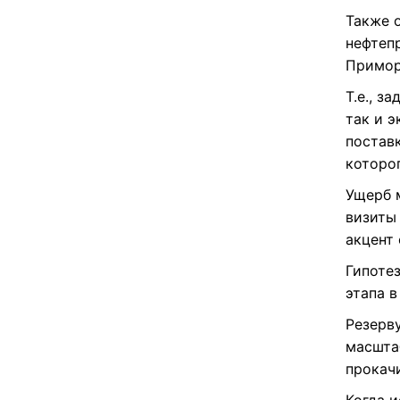
Также 
нефтеп
Примор
Т.е., з
так и э
постав
которо
Ущерб 
визиты
акцент
Гипоте
этапа 
Резерв
масшта
прокач