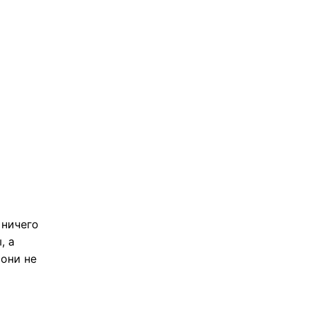
 ничего
, а
 они не