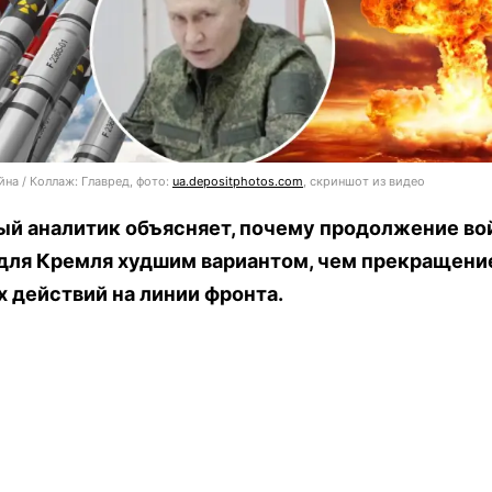
йна / Коллаж: Главред, фото:
ua.depositphotos.com
, скриншот из видео
ый аналитик объясняет, почему продолжение в
 для Кремля худшим вариантом, чем прекращени
 действий на линии фронта.