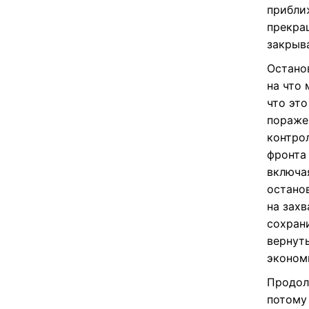
прибли
прекра
закрыв
Остано
на что 
что это
пораже
контро
фронта
включа
остано
на зах
сохран
вернут
эконом
Продол
потому 