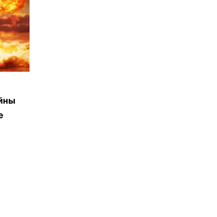
ойны
е