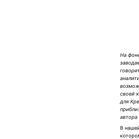
На фон
завода
говори
аналит
возмож
своей к
для Кр
прибли
автора 
В нашей
которо