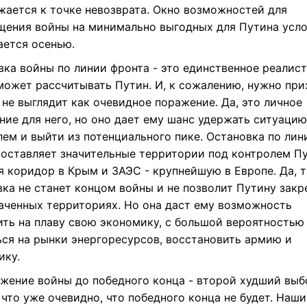
жается к точке невозврата. Окно возможностей для
щения войны на минимально выгодных для Путина усл
ается осенью.
вка войны по линии фронта - это единственное реалист
может рассчитывать Путин. И, к сожалению, нужно при
 не выглядит как очевидное поражение. Да, это личное
ние для него, но оно дает ему шанс удержать ситуацию
лем и выйти из потенциального пике. Остановка по лин
 оставляет значительные территории под контролем Пу
я коридор в Крым и ЗАЭС - крупнейшую в Европе. Да, т
вка не станет концом войны и не позволит Путину закр
ваченных территориях. Но она даст ему возможность
ить на плаву свою экономику, с большой вероятностью
ься на рынки энергоресурсов, восстановить армию и
ику.
жение войны до победного конца - второй худший выб
что уже очевидно, что победного конца не будет. Наш