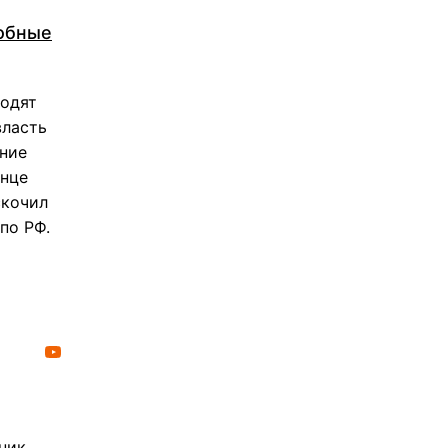
собные
ходят
власть
ание
онце
скочил
по РФ.
ник