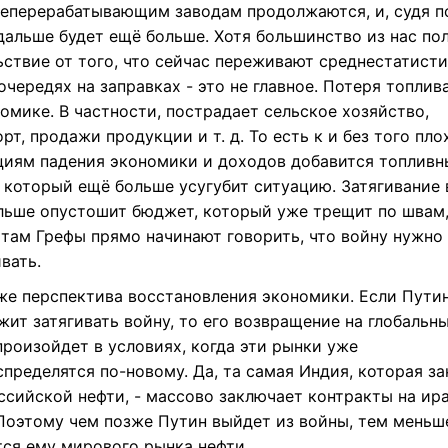
теперерабатывающим заводам продолжаются, и, судя п
дальше будет ещё больше. Хотя большинство из нас по
ьствие от того, что сейчас переживают среднестатист
очередях на заправках - это не главное. Потеря топлив
омике. В частности, пострадает сельское хозяйство,
рт, продажи продукции и т. д. То есть к и без того пл
циям падения экономики и доходов добавится топливн
, который ещё больше усугубит ситуацию. Затягивание
льше опустошит бюджет, который уже трещит по швам,
 там Грефы прямо начинают говорить, что войну нужно
вать.
же перспектива восстановления экономики. Если Пути
ит затягивать войну, то его возвращение на глобальн
произойдет в условиях, когда эти рынки уже
пределятся по-новому. Да, та самая Индия, которая за
ссийской нефти, - массово заключает контракты на ир
 Поэтому чем позже Путин выйдет из войны, тем меньш
тся ему мирового рынка нефти.