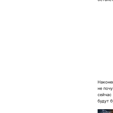
Наконец
не почу
сейчас 
будут б