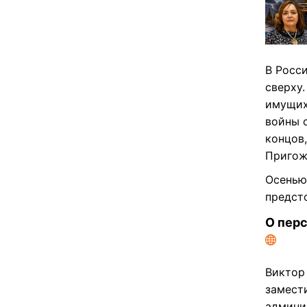
В Росси
сверху.
имущих
войны 
концов,
Пригож
Осенью 
предст
О перс
Виктор
замест
админи