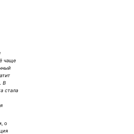
м
ё чаще
енный
атит
. В
та стала
я
, о
ация