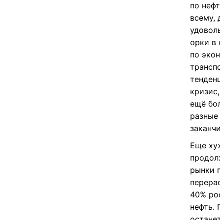
по неф
всему, 
удовол
орки в 
по экон
транспо
тенден
кризис
ещё бо
разные
заканчи
Еще ху
продолж
рынки 
перерас
40% ро
нефть.
остане