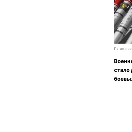
Путин и во
Военн
стало
боевых