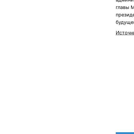
главы 
презид
будущег
Источн