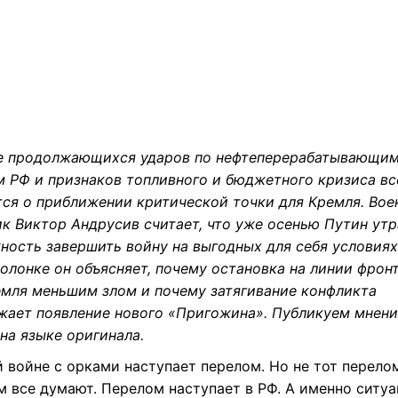
е продолжающихся ударов по нефтеперерабатывающи
м РФ и признаков топливного и бюджетного кризиса вс
тся о приближении критической точки для Кремля. Во
ик Виктор Андрусив считает, что уже осенью Путин утр
ность завершить войну на выгодных для себя условиях
олонке он объясняет, почему остановка на линии фрон
емля меньшим злом и почему затягивание конфликта
жает появление нового «Пригожина». Публикуем мнени
на языке оригинала.
 войне с орками наступает перелом. Но не тот перелом
м все думают. Перелом наступает в РФ. А именно ситу