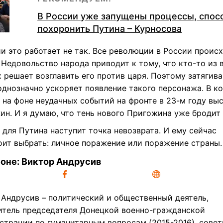
В России уже запущены процессы, спо
похоронить Путина – Курносова
и это работает не так. Все революции в России проис
 Недовольство народа приводит к тому, что кто-то из 
 решает возглавить его против царя. Поэтому затягив
однозначно ускоряет появление такого персонажа. В к
 на фоне неудачных событий на фронте в 23-м году вы
ин. И я думаю, что тень нового Пригожина уже бродит 
для Путина наступит точка невозврата. И ему сейчас
оит выбрать: личное поражение или поражение страны.
оне: Виктор Андрусив
 Андрусив – политический и общественный деятель,
итель председателя Донецкой военно-гражданской
страции по гуманитарным вопросам (2015-2016), совет