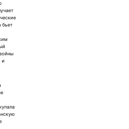
о
лучает
ические
а бьет
охим
ый
 войны
 и
н
ые
купала
анскую
е