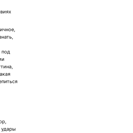
овиях
ичное,
знать,
 под
ии
тина,
акая
епиться
ор,
и удары