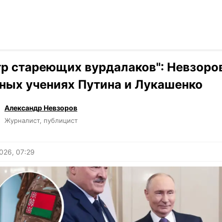
Читать на ук
›
Мнения
тр стареющих вурдалаков": Невзоров
ных учениях Путина и Лукашенко
Александр Невзоров
Журналист, публицист
026, 07:29