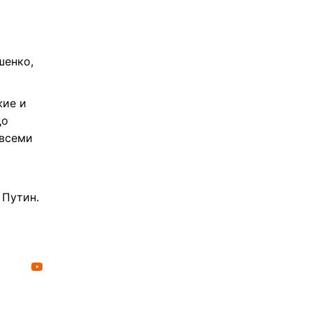
шенко,
жие и
до
 всеми
 Путин.