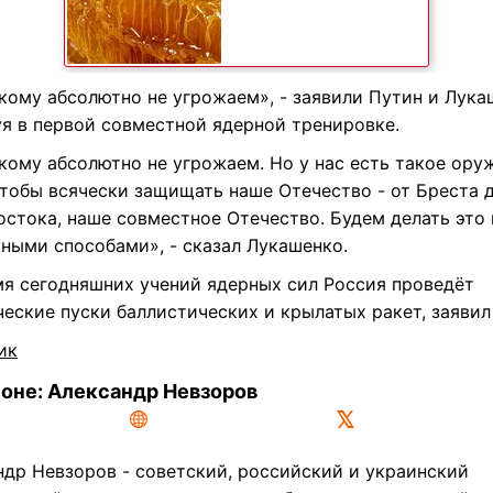
кому абсолютно не угрожаем», - заявили Путин и Лука
уя в первой совместной ядерной тренировке.
кому абсолютно не угрожаем. Но у нас есть такое ору
чтобы всячески защищать наше Отечество - от Бреста 
остока, наше совместное Отечество. Будем делать это
ными способами», - сказал Лукашенко.
мя сегодняшних учений ядерных сил Россия проведёт
еские пуски баллистических и крылатых ракет, заявил
ик
соне: Александр Невзоров
ндр Невзоров - советский, российский и украинский