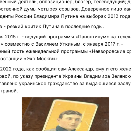
венный деятель, оппозиционер, блогер, телеведущий; д
рственной думы четырех созывов. Доверенное лицо ка
иденты России Владимира Путина на выборах 2012 года
 - резкий критик Путина в последние годы.
ря 2015 г. - ведущий программы «Паноптикум» на телек
 совместно с Василием Уткиным, с января 2017 г. -
нный гость еженедельной программы «Невзоровские с
иостанции «Эхо Москвы».
2022 года, как сообщил сам Александр, ему и его жен
овой, по указу президента Украины Владимира Зеленск
тавлено украинское гражданство за выдающиеся заслу
траной.