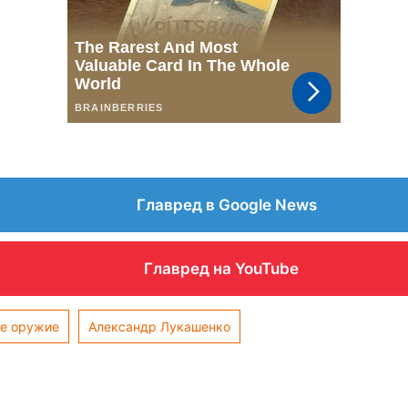
Главред в Google News
Главред на YouTube
е оружие
Александр Лукашенко