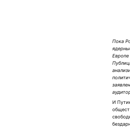
Пока Р
ядерны
Европе
Публиц
анализ
полити
заявлен
аудитор
И Пути
общест
свобод
бездарн