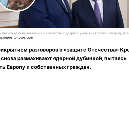
кашенко на фоне заявлений о совместных ядерных учениях / коллаж: Главред, фот
ua.depositphotos.com
рикрытием разговоров о «защите Отечества» Кр
 снова размахивают ядерной дубинкой, пытаясь
ть Европу и собственных граждан.