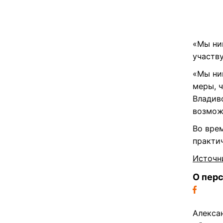
«Мы ни
участв
«Мы ни
меры, 
Владив
возмож
Во вре
практич
Источн
О пер
Алекса