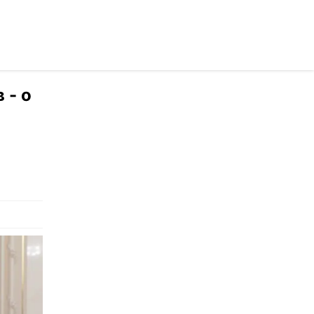
раинском
 - о