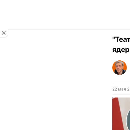
Новости
"Теа
ядер
22 мая 2