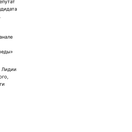
епутат
ндидата
.
анале
реды»
е Лидии
ого,
ги