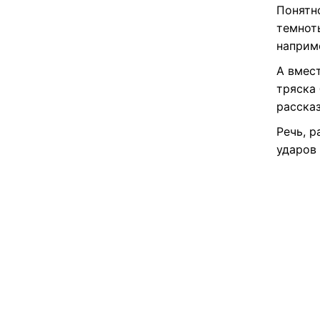
Понятн
темнот
наприм
А вмес
тряска 
рассказ
Речь, 
ударов