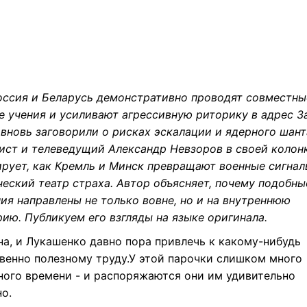
оссия и Беларусь демонстративно проводят совместны
е учения и усиливают агрессивную риторику в адрес За
 вновь заговорили о рисках эскалации и ядерного шант
ист и телеведущий Александр Невзоров в своей колон
ирует, как Кремль и Минск превращают военные сигнал
ческий театр страха. Автор объясняет, почему подобны
ия направлены не только вовне, но и на внутреннюю
ию. Публикуем его взгляды на языке оригинала.
на, и Лукашенко давно пора привлечь к какому-нибудь
венно полезному труду.У этой парочки слишком много
ного времени - и распоряжаются они им удивительно
о.