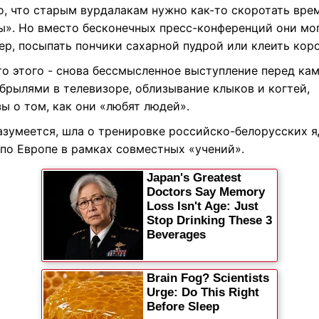
о, что старым вурдалакам нужно как-то скоротать вре
ы». Но вместо бесконечных пресс-конференций они мог
ер, посыпать пончики сахарной пудрой или клеить кор
то этого - снова бессмысленное выступление перед ка
брылями в телевизоре, облизывание клыков и когтей,
ы о том, как они «любят людей».
разумеется, шла о тренировке российско-белорусских 
 по Европе в рамках совместных «учений».