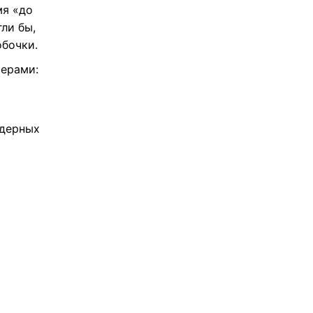
мя «до
ли бы,
обочки.
мерами:
ядерных