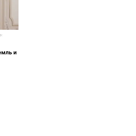
о:
емль и