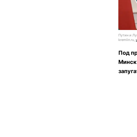
Путин и Лу
kremlin.ru,
Под п
Минск
запуга