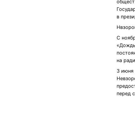
общест
Госуда
в през
Нвзоров
С нояб
«Дождь»
постоя
на рад
3 июня 
Невзор
предос
перед с