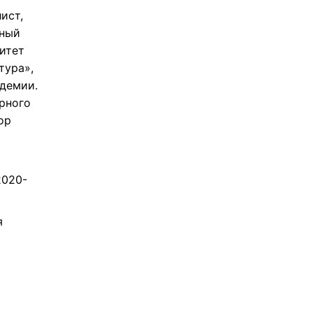
ист,
дный
ситет
тура»,
адемии.
рного
ор
2020-
я