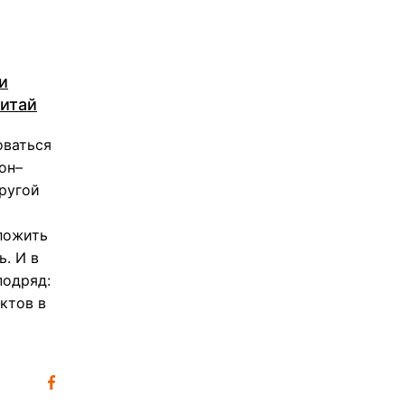
и
Китай
оваться
он–
ругой
оложить
. И в
подряд:
ктов в