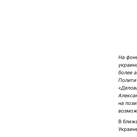
На фон
украин
более 
Полити
«Делов
Алекса
на поз
возмож
В ближ
Украин