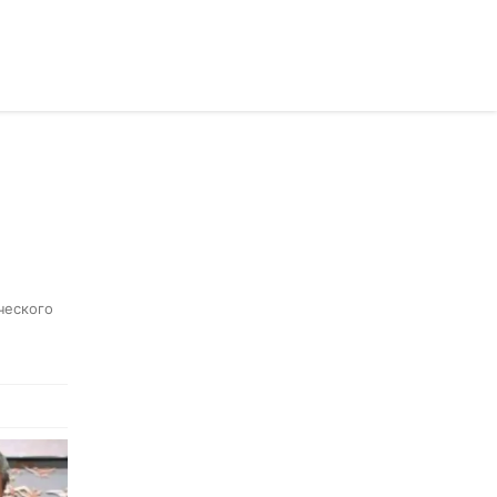
раинском
ческого