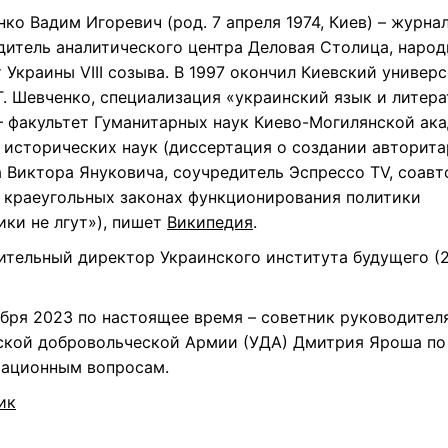
ко Вадим Игоревич (род. 7 апреля 1974, Киев) – журнал
дитель аналитического центра Деловая Столица, наро
 Украины VIII созыва. В 1997 окончил Киевский универ
. Шевченко, специализация «украинский язык и литера
 – факультет Гуманитарных наук Киево-Могилянской ак
 исторических наук (диссертация о создании авторита
 Виктора Януковича, соучредитель Эспрессо TV, соавт
о краеугольных законах функционирования политики
ики не лгут»), пишет
Википедия
.
ительный директор Украинского института будущего (
ября 2023 по настоящее время – советник руководител
ской добровольческой Армии (УДА) Дмитрия Яроша по
ационным вопросам.
ик