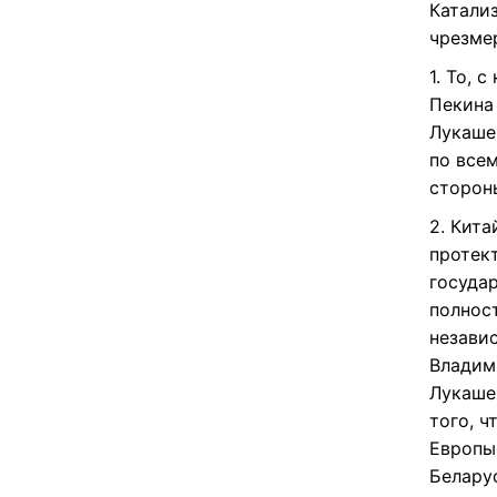
Катализ
чрезме
1. То, 
Пекина 
Лукаше
по все
сторон
2. Кита
протек
государ
полнос
незави
Владими
Лукаше
того, 
Европы
Белару