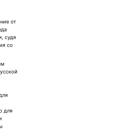
ение от
еда
, судя
ия со
ым
русской
для
ю для
и
ы