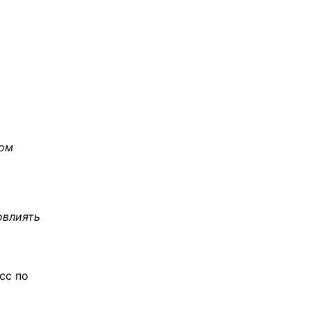
ном
овлиять
сс по