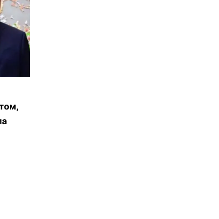
том,
ла