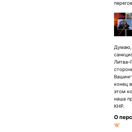
перего
Думаю,
санкци
Литва–
сторон
Вашингт
конец в
этом ко
наша пр
КНР.
О пер