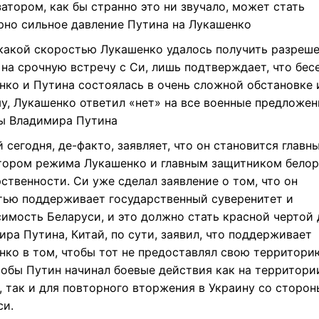
атором, как бы странно это ни звучало, может стать
рно сильное давление Путина на Лукашенко
с какой скоростью Лукашенко удалось получить разреш
на срочную встречу с Си, лишь подтверждает, что бес
нко и Путина состоялась в очень сложной обстановке и
му, Лукашенко ответил «нет» на все военные предложен
ы Владимира Путина
й сегодня, де-факто, заявляет, что он становится главн
тором режима Лукашенко и главным защитником бело
ственности. Си уже сделал заявление о том, что он
тью поддерживает государственный суверенитет и
симость Беларуси, и это должно стать красной чертой 
ра Путина, Китай, по сути, заявил, что поддерживает
нко в том, чтобы тот не предоставлял свою территори
чтобы Путин начинал боевые действия как на территори
, так и для повторного вторжения в Украину со сторон
си.