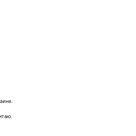
аине.
итаю.