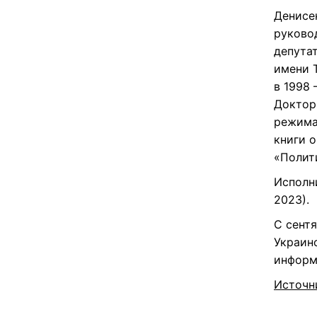
Денисен
руково
депутат
имени Т
в 1998
Доктор
режима
книги 
«Полит
Исполн
2023).
С сент
Украин
информ
Источн