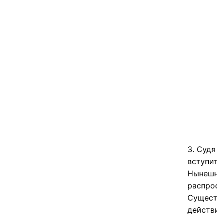
3. Судя
вступи
Нынешн
распрос
Сущест
действ