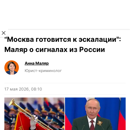
Читать на украинском
Новости
›
Мнения
"Москва готовится к эскалации":
Маляр о сигналах из России
Анна Маляр
Юрист-криминолог
17 мая 2026, 08:10