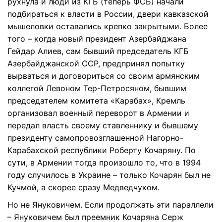
рухнула и люди из КГБ (теперь ФСБ) начали
подбираться к власти в России, двери кавказской
мышеловки оставались крепко закрытыми. Более
того – когда новый президент Азербайджана
Гейдар Алиев, сам бывший председатель КГБ
Азербайджанской ССР, предпринял попытку
вырваться и договориться со своим армянским
коллегой Левоном Тер-Петросяном, бывшим
председателем комитета «Карабах», Кремль
организовал военный переворот в Армении и
передал власть своему ставленнику и бывшему
президенту самопровозглашенной Нагорно-
Карабахской республики Роберту Кочаряну. По
сути, в Армении тогда произошло то, что в 1994
году случилось в Украине – только Кочарян был не
Кучмой, а скорее сразу Медведчуком.
Но не Януковичем. Если продолжать эти параллели
– Януковичем был преемник Кочаряна Серж