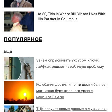
ПОПУЛЯРНОЕ
Ещё
Зачем опрыскивать уксусом ключи:
лайфхак решает назойливую проблему
Колебания достигли почти шести баллов:
магнитная буря красного уровня
накрыла Землю
ТЦК получат новые данные о мужчинах: